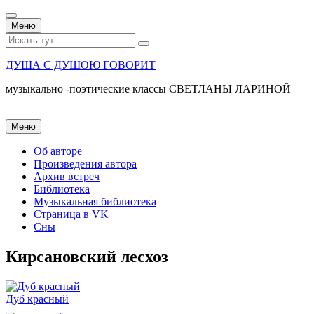
Перейти
Меню
к
Искать:
содержанию
ДУША С ДУШОЮ ГОВОРИТ
музыкально -поэтические классы СВЕТЛАНЫ ЛАРИНОЙ
Перейти
Меню
к
содержанию
Об авторе
Произведения автора
Архив встреч
Библиотека
Музыкальная библиотека
Страница в VK
Сны
Кирсановский лесхоз
Дуб красный