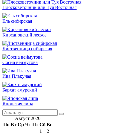
Плоскове́точник или Туя Восточная
Ель сибирская
Кирсановский лесхоз
Ли́ственница сиби́рская
Сосна веймутова
Ива Плакучая
Бархат амурский
Японская липа
Искать:
Август 2026
Пн
Вт
Ср
Чт
Пт
Сб
Вс
1
2