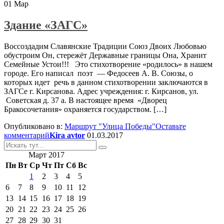
01
Мар
Здание «ЗАГС»
Воссоздадим Славянские Традиции Союз Двоих Любовью
обустроим Он, стережёт Державные границы Она, Хранит
Семейные Устои!!! Это стихотворение «родилось» в нашем
городе. Его написал поэт — Федосеев А. В. Союзы, о
которых идет речь в данном стихотворении заключаются в
ЗАГСе г. Кирсанова. Адрес учреждения: г. Кирсанов, ул.
Советская д. 37 а. В настоящее время «Дворец
Бракосочетания» охраняется государством. […]
Опубликовано в:
Маршрут "Улица Победы"
Оставьте
комментарий
Kira avtor
01.03.2017
Искать:
Март 2017
Пн
Вт
Ср
Чт
Пт
Сб
Вс
1
2
3
4
5
6
7
8
9
10
11
12
13
14
15
16
17
18
19
20
21
22
23
24
25
26
27
28
29
30
31