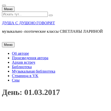
Перейти
Меню
к
Искать:
содержанию
ДУША С ДУШОЮ ГОВОРИТ
музыкально -поэтические классы СВЕТЛАНЫ ЛАРИНОЙ
Перейти
Меню
к
содержанию
Об авторе
Произведения автора
Архив встреч
Библиотека
Музыкальная библиотека
Страница в VK
Сны
День:
01.03.2017