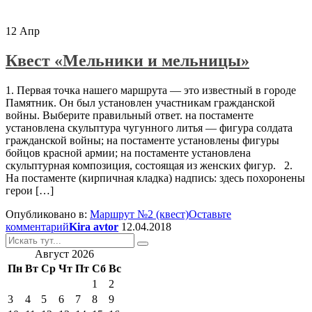
12
Апр
Квест «Мельники и мельницы»
1. Первая точка нашего маршрута — это известный в городе
Памятник. Он был установлен участникам гражданской
войны. Выберите правильный ответ. на постаменте
установлена скульптура чугунного литья — фигура солдата
гражданской войны; на постаменте установлены фигуры
бойцов красной армии; на постаменте установлена
скульптурная композиция, состоящая из женских фигур. 2.
На постаменте (кирпичная кладка) надпись: здесь похоронены
герои […]
Опубликовано в:
Маршрут №2 (квест)
Оставьте
комментарий
Kira avtor
12.04.2018
Искать:
Август 2026
Пн
Вт
Ср
Чт
Пт
Сб
Вс
1
2
3
4
5
6
7
8
9