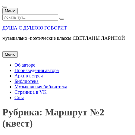
Перейти
Меню
к
Искать:
содержанию
ДУША С ДУШОЮ ГОВОРИТ
музыкально -поэтические классы СВЕТЛАНЫ ЛАРИНОЙ
Перейти
Меню
к
содержанию
Об авторе
Произведения автора
Архив встреч
Библиотека
Музыкальная библиотека
Страница в VK
Сны
Рубрика:
Маршрут №2
(квест)