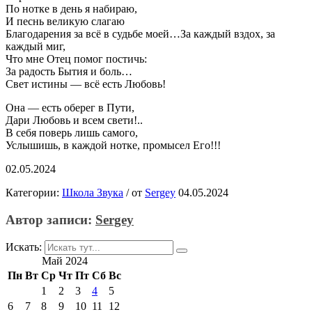
По нотке в день я набираю,
И песнь великую слагаю
Благодарения за всё в судьбе моей…За каждый вздох, за
каждый миг,
Что мне Отец помог постичь:
За радость Бытия и боль…
Свет истины — всё есть Любовь!
Она — есть оберег в Пути,
Дари Любовь и всем свети!..
В себя поверь лишь самого,
Услышишь, в каждой нотке, промысел Его!!!
02.05.2024
Категории:
Школа Звука
/
от
Sergey
04.05.2024
Автор записи:
Sergey
Искать:
Май 2024
Пн
Вт
Ср
Чт
Пт
Сб
Вс
1
2
3
4
5
6
7
8
9
10
11
12