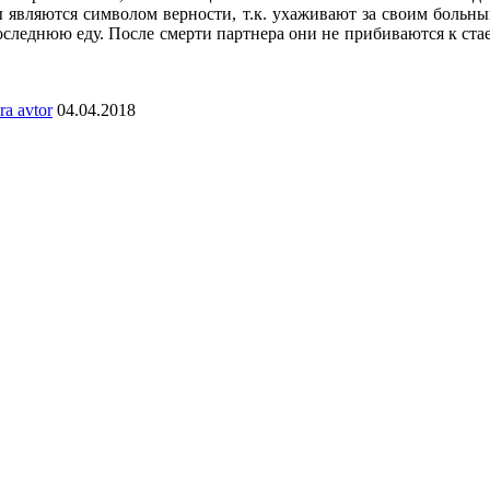
 являются символом верности, т.к. ухаживают за своим больн
следнюю еду. После смерти партнера они не прибиваются к стае, 
ra avtor
04.04.2018