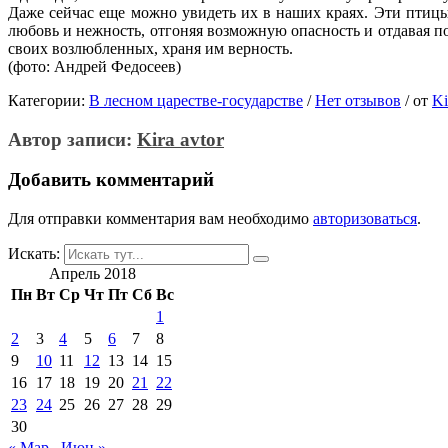
Даже сейчас еще можно увидеть их в наших краях. Эти птицы
любовь и нежность, отгоняя возможную опасность и отдавая по
своих возлюбленных, храня им верность.
(фото: Андрей Федосеев)
Категории:
В лесном царестве-государстве
/
Нет отзывов
/
от
Ki
Автор записи:
Kira avtor
Добавить комментарий
Для отправки комментария вам необходимо
авторизоваться
.
Искать:
Апрель 2018
Пн
Вт
Ср
Чт
Пт
Сб
Вс
1
2
3
4
5
6
7
8
9
10
11
12
13
14
15
16
17
18
19
20
21
22
23
24
25
26
27
28
29
30
« Мар
Июн »