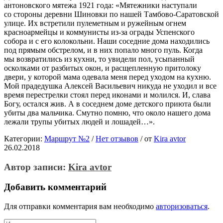
антоновского мятежа 1921 года: «Мятежники наступали
со стороны деревни Шиновки по нашей Тамбово-Саратовской
улице. Их встретили пулеметным и ружейным огнем
красноармейцы и коммунисты из-за ограды Успенского
собора и с его колокольни. Наши соседние дома находились
под прямым обстрелом, и в них попало много пуль. Когда
мы возвратились из кухни, то увидели пол, усыпанный
осколками от разбитых окон, и расщепленную притолоку
двери, у которой мама одевала меня перед уходом на кухню.
Мой прадедушка Алексей Васильевич никуда не уходил и все
время перестрелки стоял перед иконами и молился. И, слава
Богу, остался жив. А в соседнем доме детского приюта были
убиты два мальчика. Смутно помню, что около нашего дома
лежали трупы убитых людей и лошадей…».
Категории:
Маршрут №2
/
Нет отзывов
/
от
Kira avtor
26.02.2018
Автор записи:
Kira avtor
Добавить комментарий
Для отправки комментария вам необходимо
авторизоваться
.
Искать: