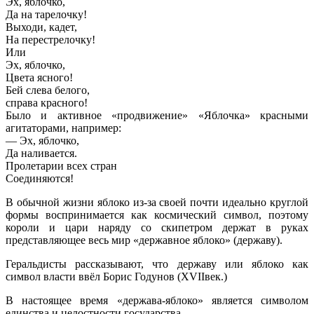
Эх, яблочко,
Да на тарелочку!
Выходи, кадет,
На перестрелочку!
Или
Эх, яблочко,
Цвета ясного!
Бей слева белого,
справа красного!
Было и активное «продвижение» «Яблочка» красными
агитаторами, например:
— Эх, яблочко,
Да наливается.
Пролетарии всех стран
Соединяются!
В обычной жизни яблоко из-за своей почти идеально круглой
формы воспринимается как космический символ, поэтому
короли и цари наряду со скипетром держат в руках
представляющее весь мир «державное яблоко» (державу).
Геральдисты рассказывают, что державу или яблоко как
символ власти ввёл Борис Годунов (XVIIвек.)
В настоящее время «держава-яблоко» является символом
единства и целостности государства.