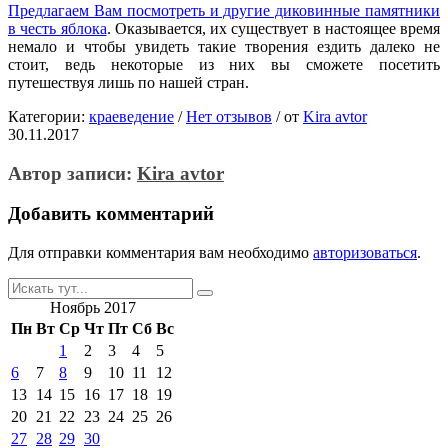
Предлагаем Вам посмотреть и другие диковинные памятники
в честь яблока
. Оказывается, их существует в настоящее время
немало и чтобы увидеть такие творения ездить далеко не
стоит, ведь некоторые из них вы сможете посетить
путешествуя лишь по нашей стран.
Категории:
краеведение
/
Нет отзывов
/
от
Kira avtor
30.11.2017
Автор записи:
Kira avtor
Добавить комментарий
Для отправки комментария вам необходимо
авторизоваться
.
Искать:
Ноябрь 2017
Пн
Вт
Ср
Чт
Пт
Сб
Вс
1
2
3
4
5
6
7
8
9
10
11
12
13
14
15
16
17
18
19
20
21
22
23
24
25
26
27
28
29
30