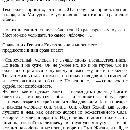
Тем более приятно, что в 2017 году на привокзальной
площади в Мичуринске установили пятитонное гранитное
яблоко.
Но это не единственное «яблочко». В краеведческом музее п.
Умет можно услышать то самое «яблочко» …
Священник Георгий Кочетков как и многие его
предшественники сравнивают
«Современный человек не лучше своих предшественников.
Но ведь и не хуже! Он не умнее их, но и не глупее. Он не
более их стремится к лучшему и высшему, но и не менее.
Только жизнь стала сложнее, и потому поводов для сомнений
и грехопадений стало больше. Но эти поводы — ее не рок, не
судьба, не неизбежность.
Человек, как и прежде, ищет — и находит, просит у Бога и
ближних — и получает, любит — и становится любим, верит
— и ему воздается верой или хотя бы доверием. Как и прежде,
в каждом человеке есть тайна, есть образ Божий как зерно
лучшего в нем, как семечко яблока из божественного Сада,
которое жаждет прорасти. Надо лишь немного подсказать,
помочь, подсобить человеку в трудную минуту — и он
встанет на собственные ноги, и обретет Путь Жизни, и найдет