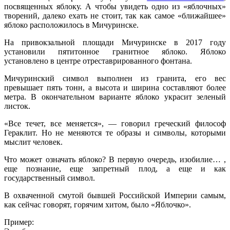
посвященных яблоку. А чтобы увидеть одно из «яблочных»
творений, далеко ехать не стоит, так как самое «ближайшее»
яблоко расположилось в Мичуринске.
На привокзальной площади Мичуринске в 2017 году
установили пятитонное гранитное яблоко. Яблоко
установлено в центре отреставрированного фонтана.
Мичуринский символ выполнен из гранита, его вес
превышает пять тонн, а высота и ширина составляют более
метра. В окончательном варианте яблоко украсит зеленый
листок.
«Все течет, все меняется», — говорил греческий философ
Гераклит. Но не меняются те образы и символы, которыми
мыслит человек.
Что может означать яблоко? В первую очередь, изобилие… ,
еще познание, еще запретный плод, а еще и как
государственный символ.
В охваченной смутой бывшей Российской Империи самым,
как сейчас говорят, горячим хитом, было «Яблочко».
Пример: