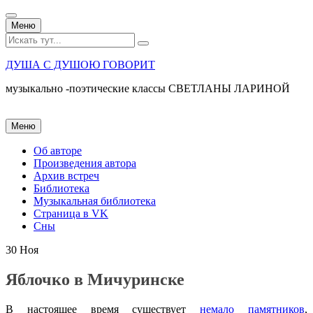
Перейти
Меню
к
Искать:
содержанию
ДУША С ДУШОЮ ГОВОРИТ
музыкально -поэтические классы СВЕТЛАНЫ ЛАРИНОЙ
Перейти
Меню
к
содержанию
Об авторе
Произведения автора
Архив встреч
Библиотека
Музыкальная библиотека
Страница в VK
Сны
30
Ноя
Яблочко в Мичуринске
В настоящее время существует
немало памятников
,