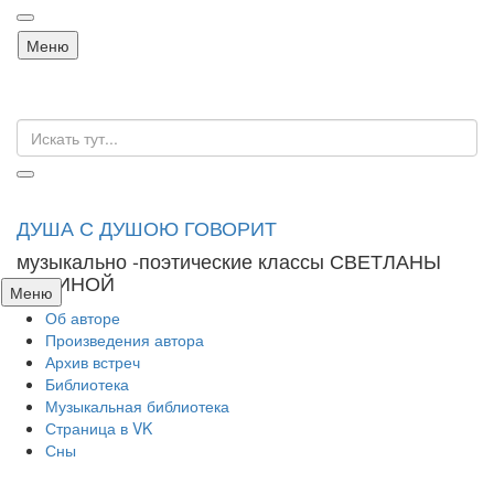
Перейти
Меню
к
содержанию
Искать:
ДУША С ДУШОЮ ГОВОРИТ
музыкально -поэтические классы СВЕТЛАНЫ
ЛАРИНОЙ
Перейти
Меню
к
Об авторе
содержанию
Произведения автора
Архив встреч
Библиотека
Музыкальная библиотека
Страница в VK
Сны