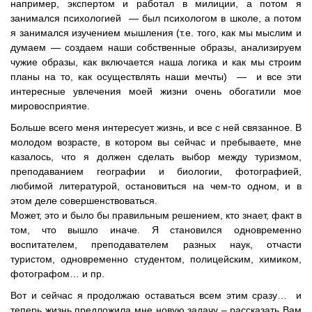
например, экспертом и работал в милиции, а потом я
занимался психологией — был психологом в школе, а потом
я занимался изучением мышления (т.е. того, как мы мыслим и
думаем — создаем наши собственные образы, анализируем
чужие образы, как включается наша логика и как мы строим
планы на то, как осуществлять наши мечты) — и все эти
интересные увлечения моей жизни очень обогатили мое
мировосприятие.
Больше всего меня интересует жизнь, и все с ней связанное. В
молодом возрасте, в котором вы сейчас и пребываете, мне
казалось, что я должен сделать выбор между туризмом,
преподаванием географии и биологии, фотографией,
любимой литературой, остановиться на чем-то одном, и в
этом деле совершенствоваться.
Может, это и было бы правильным решением, кто знает, факт в
том, что вышло иначе. Я становился одновременно
воспитателем, преподавателем разных наук, отчасти
туристом, одновременно студентом, полицейским, химиком,
фотографом… и пр.
Вот и сейчас я продолжаю оставаться всем этим сразу… и
теперь жизнь предложила мне новую задачу – рассказать Вам