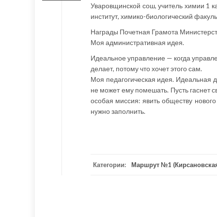
Уваровщинской сош, учитель химии 1 к
институт, химико-биологический факульт
Награды Почетная Грамота Министерст
Моя административная идея.
Идеальное управление — когда управлен
делает, потому что хочет этого сам.
Моя педагогическая идея. Идеальная ди
не может ему помешать. Пусть гаснет св
особая миссия: явить обществу нового 
нужно заполнить.
Категории:
Маршрут №1 (Кирсановская