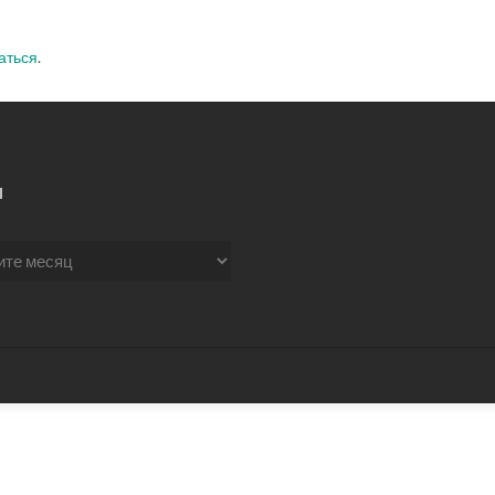
аться
.
Ы