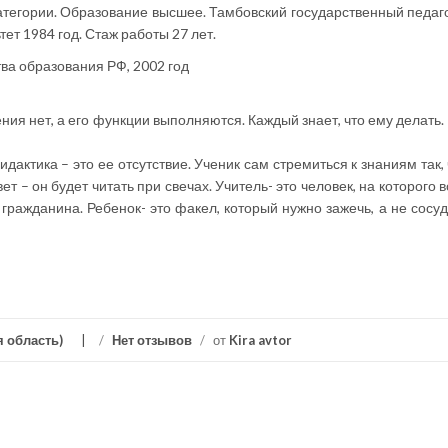
атегории. Образование высшее. Тамбовский государственный педаг
ет 1984 год. Стаж работы 27 лет.
ва образования РФ, 2002 год
ия нет, а его функции выполняются. Каждый знает, что ему делать.
дактика – это ее отсутствие. Ученик сам стремиться к знаниям так, 
ет – он будет читать при свечах. Учитель- это человек, на которого
гражданина. Ребенок- это факел, который нужно зажечь, а не сосуд
 область)
/
Нет отзывов
/
от
Kira avtor