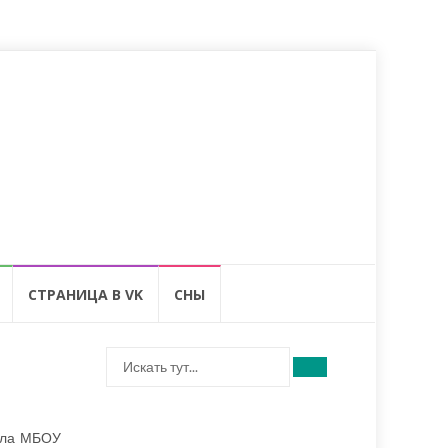
Перейти
к
содержанию
СТРАНИЦА В VK
СНЫ
Искать:
ала МБОУ