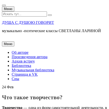
Перейти
Меню
к
Искать:
содержанию
ДУША С ДУШОЮ ГОВОРИТ
музыкально -поэтические классы СВЕТЛАНЫ ЛАРИНОЙ
Перейти
Меню
к
содержанию
Об авторе
Произведения автора
Архив встреч
Библиотека
Музыкальная библиотека
Страница в VK
Сны
24
Фев
Что такое творчество?
Творчество
— одна из форм самостоятельной деятельности, в