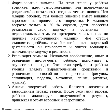
Формирование замысла. На этом этапе у ребёнка
возникает идея (самостоятельная или предложенная
родителем/воспитателем) создания чего-то нового. Чем
младше ребёнок, тем больше значение имеет влияние
взрослого на процесс его творчества. В младшем
возрасте только в 30 % случаев, дети способны
реализовать свою задумку, в остальных —
первоначальный замысел претерпевает изменения по
причине неустойчивости желаний. Чем старше
становится ребёнок, тем больший опыт творческой
деятельности он приобретает и учится воплощать
изначальную задумку в реальность.
Реализация замысла. Используя воображение, опыт и
различные инструменты, ребёнок приступает к
осуществлению идеи. Этот этап требует от ребёнка
умения владеть выразительными средствами и
различными способами творчества (рисунок,
аппликация, поделка, механизм, пение, ритмика,
музыка).
Анализ творческой работы. Является логическим
завершением первых этапов. После окончания работы,
ребёнок анализирует получившийся результат,
привлекая к этому взрослых и сверстников.
Влияние творчества на развитие личности ребёнка