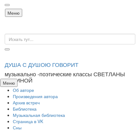
Перейти
Меню
к
содержанию
Искать:
ДУША С ДУШОЮ ГОВОРИТ
музыкально -поэтические классы СВЕТЛАНЫ
ЛАРИНОЙ
Перейти
Меню
к
Об авторе
содержанию
Произведения автора
Архив встреч
Библиотека
Музыкальная библиотека
Страница в VK
Сны